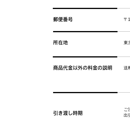
郵便番号
〒1
所在地
東
商品代金以外の料金の説明
送
ご
引き渡し時期
​