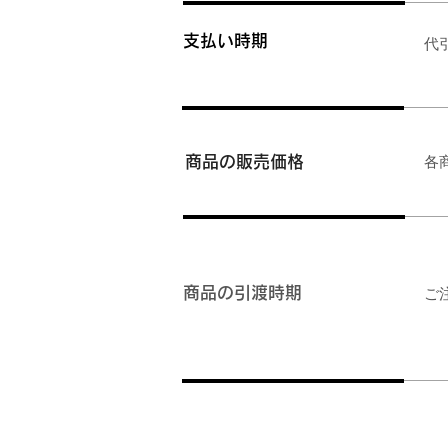
​支払い時期
​
​商品の販売価格
​
商品の引渡時期
​