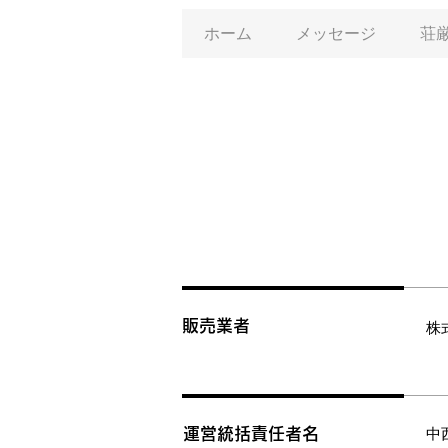
ホーム
メッセージ
荘
販売業者
株
運営統括責任者名
​