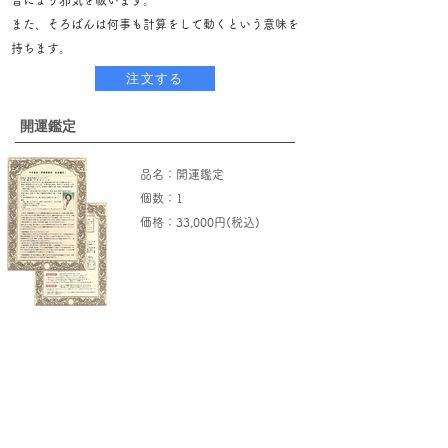
音により邪気を祓います。
また、そろばんは何事も計算をして動くという意味を
持ちます。
注文する
​開運鑑定
​品名：開運鑑定
個数：1
​価格：33,000円(税込)
​川井春水が、強運数、ラッキーカラー、吉方位など開運
鑑定を致します。
※ ご本人直筆で生年月日、お名前を用紙に書いてご送付
していただきます。