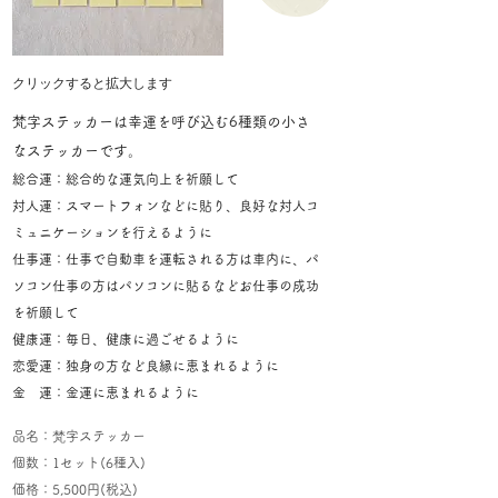
​クリックすると拡大します
​梵字ステッカーは幸運を呼び込む6種類の小さ
なステッカーです。
総合運：総合的な運気向上を祈願して
対人運：スマートフォンなどに貼り、良好な対人コ
ミュニケーションを行えるように
仕事運：仕事で自動車を運転される方は車内に、パ
ソコン仕事の方はパソコンに貼るなどお仕事の成功
を祈願して
健康運：毎日、健康に過ごせるように
恋愛運：独身の方など良縁に恵まれるように
金 運：金運に恵まれるように
​品名：梵字ステッカー
個数：1セット(6種入)​
​価格：5,500円(税込)