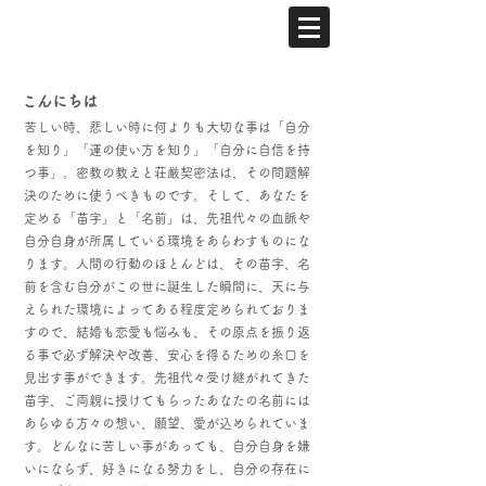
こんにちは
苦しい時、悲しい時に何よりも大切な事は「自分
を知り」「運の使い方を知り」「自分に自信を持
つ事」。密教の教えと荘厳契密法は、その問題解
決のために使うべきものです。そして、あなたを
定める「苗字」と「名前」は、先祖代々の血脈や
自分自身が所属している環境をあらわすものにな
ります。人間の行動のほとんどは、その苗字、名
前を含む自分がこの世に誕生した瞬間に、天に与
えられた環境によってある程度定められておりま
すので、結婚も恋愛も悩みも、その原点を振り返
る事で必ず解決や改善、安心を得るための糸口を
見出す事ができます。先祖代々受け継がれてきた
苗字、ご両親に授けてもらったあなたの名前には
あらゆる方々の想い、願望、愛が込められていま
す。どんなに苦しい事があっても、自分自身を嫌
いにならず、好きになる努力をし、自分の存在に