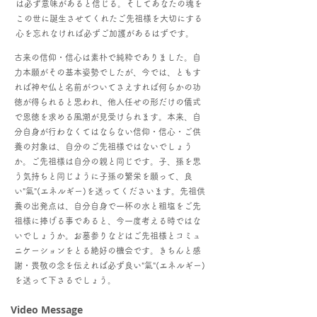
は必ず意味があると信じる。そしてあなたの魂を
この世に誕生させてくれたご先祖様を大切にする
心を忘れなければ必ずご加護があるはずです。
古来の信仰・信心は素朴で純粋でありました。自
力本願がその基本姿勢でしたが、今では、ともす
れば神や仏と名前がついてさえすれば何らかの功
徳が得られると思われ、他人任せの形だけの儀式
で恩徳を求める風潮が見受けられます。本来、自
分自身が行わなくてはならない信仰・信心・ご供
養の対象は、自分のご先祖様ではないでしょう
か。ご先祖様は自分の親と同じです。子、孫を思
う気持ちと同じように子孫の繁栄を願って、良
い"氣"(エネルギー)を送ってくださいます。先祖供
養の出発点は、自分自身で一杯の水と粗塩をご先
祖様に捧げる事であると、今一度考える時ではな
いでしょうか。お墓参りなどはご先祖様とコミュ
ニケーションをとる絶好の機会です。きちんと感
謝・畏敬の念を伝えれば必ず良い"氣"(エネルギー)
を送って下さるでしょう。
Video Message