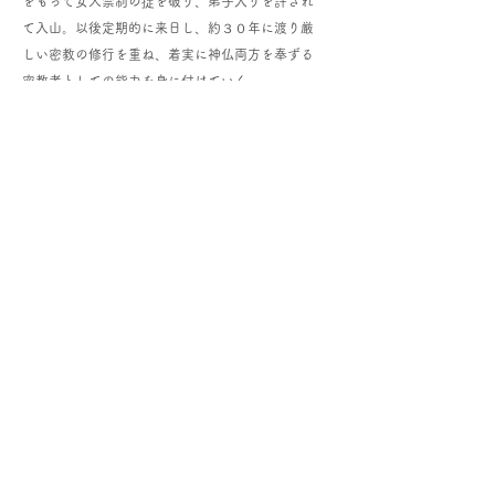
をもって女人禁制の掟を破り、弟子入りを許され
て入山。以後定期的に来日し、約３０年に渡り厳
しい密教の修行を重ね、着実に神仏両方を奉ずる
密教者としての能力を身に付けていく。
アメリカでは、行方不明者の発見や殺人事件を解
決に導くなどの実績をもつ。マスコミに取り上げ
られたことから当時アメリカで経営していたレス
トランにも多くの人々が相談に訪れる。そのレス
トランの相談者の中には日本企業の関係者も多
く、その人たちを通じて日本本土でも噂になり、
頻繁に日本に呼ばれ、悩みの相談に乗っているう
ちに、アメリカにはほとんど帰れなくなるくらい
に多忙となる。
授けられた能力で少しでも人々のお役に立つこと
ができればとの思いで、1990年代から東京にオフ
ィスを構え、師の教えに従い、荘厳契密法（そう
ごんきんみつほう）の魂伝師として人々を導くた
めの活動を本格的に開始する。現在は日本、アメ
リカのみならず世界中を飛び回り、困っている